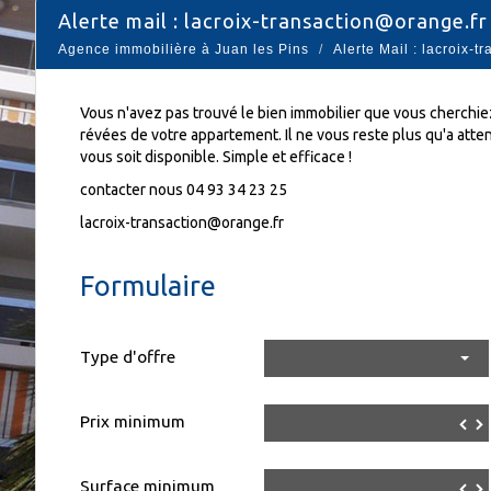
alerte mail : lacroix-transaction@orange.fr
Agence immobilière à Juan les Pins
Alerte Mail : lacroix-
Vous n'avez pas trouvé le bien immobilier que vous cherchiez
révées de votre appartement. Il ne vous reste plus qu'a atte
vous soit disponible. Simple et efficace !
contacter nous 04 93 34 23 25
lacroix-transaction@orange.fr
Formulaire
Type d'offre
Prix minimum
▼
Surface minimum
▼