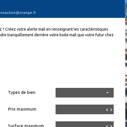
transaction@orange.fr
 ? Créez votre alerte mail en renseignant les caractéristiques
ndre tranquillement derrière votre boite mail que votre futur chez
Types de bien
Prix maximum
▲
▼
▲
Surface maximum
▲
▼
▲