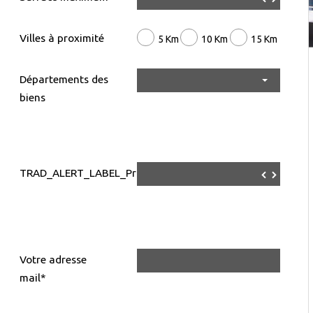
Villes à proximité
5 Km
10 Km
15 Km
Départements des
biens
TRAD_ALERT_LABEL_Prix
▼
▲
Votre adresse
mail*